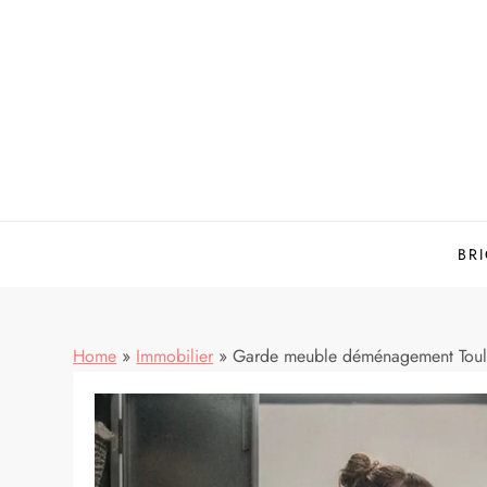
Skip
to
content
BR
Home
»
Immobilier
»
Garde meuble déménagement Toulouse