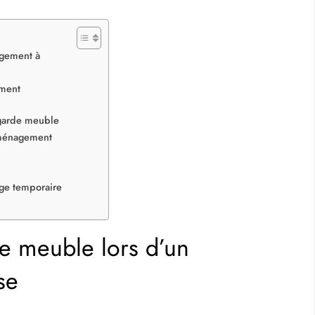
agement à
ement
garde meuble
éménagement
age temporaire
de meuble lors d’un
se