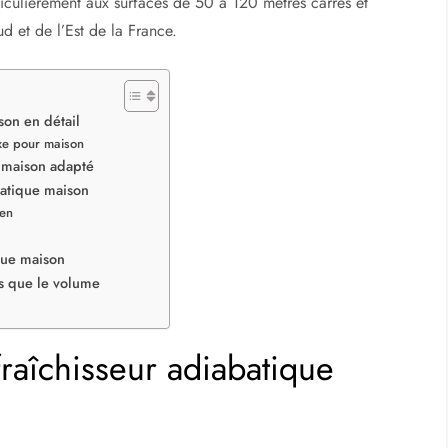
rticulièrement aux surfaces de 50 à 120 mètres carrés et
d et de l’Est de la France.
son en détail
ixe pour maison
e maison adapté
abatique maison
ien
que maison
s que le volume
raîchisseur adiabatique