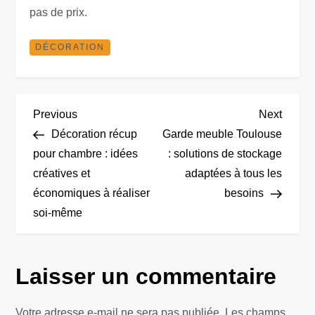
pas de prix.
DÉCORATION
N
Previous
Next
Previous
Next
Post
Post
Décoration récup
Garde meuble Toulouse
a
pour chambre : idées
: solutions de stockage
créatives et
adaptées à tous les
v
économiques à réaliser
besoins
i
soi-même
g
Laisser un commentaire
a
Votre adresse e-mail ne sera pas publiée.
Les champs