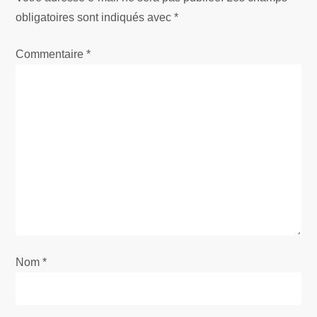
t
obligatoires sont indiqués avec
*
i
Commentaire
*
o
n
d
e
l
’
Nom
a
*
r