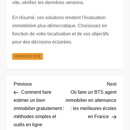
vite, vérifiez les dernières versions.
En résumé, ces solutions rendent l’évaluation
immobilière plus démocratique. Choisissez en
fonction de votre localisation et de vos objectifs
pour des décisions éclairées.
IMMOBILIER
N
Previous
Next
Previous
Next
Post
Post
Comment faire
Où faire un BTS agent
a
estimer un bien
immobilier en alternance
immobilier gratuitement :
: les meilleures écoles
v
méthodes simples et
en France
i
outils en ligne