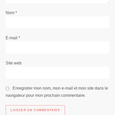
’
Nom
a
*
r
t
E-mail
*
i
c
Site web
l
e
Enregistrer mon nom, mon e-mail et mon site dans le
navigateur pour mon prochain commentaire.