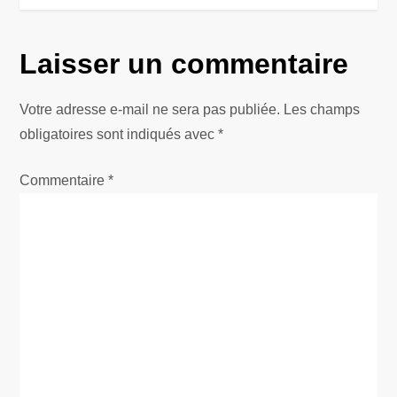
g
Laisser un commentaire
a
t
Votre adresse e-mail ne sera pas publiée.
Les champs
obligatoires sont indiqués avec
*
i
Commentaire
*
o
n
d
e
l